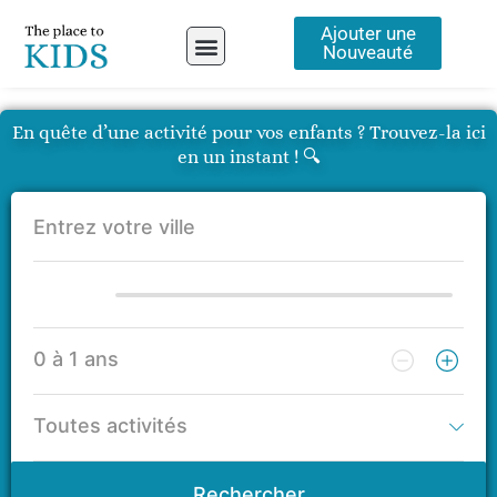
Aller
Ajouter une
au
Nouveauté
contenu
A propos
En quête d’une activité pour vos enfants ? Trouvez-la ici
en un instant ! 🔍
Rechercher