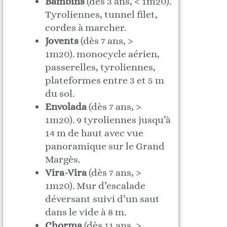
Bambins
(dès 3 ans, < 1m20).
Tyroliennes, tunnel filet,
cordes à marcher.
Jovents
(dès 7 ans, >
1m20). monocycle aérien,
passerelles, tyroliennes,
plateformes entre 3 et 5 m
du sol.
Envolada
(dès 7 ans, >
1m20). 9 tyroliennes jusqu’à
14 m de haut avec vue
panoramique sur le Grand
Margès.
Vira-Vira
(dès 7 ans, >
1m20). Mur d’escalade
déversant suivi d’un saut
dans le vide à 8 m.
Chorma
(dès 11 ans, >