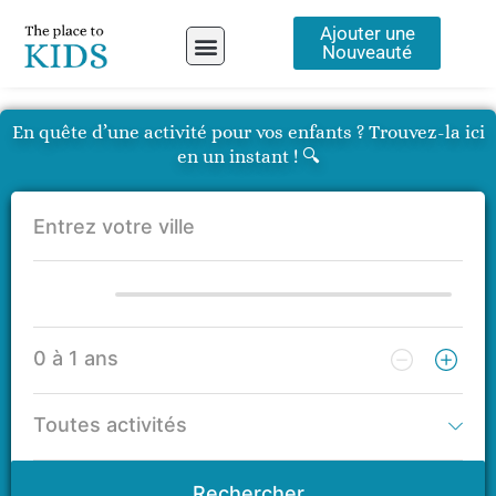
Aller
Ajouter une
au
Nouveauté
contenu
A propos
En quête d’une activité pour vos enfants ? Trouvez-la ici
en un instant ! 🔍
Rechercher