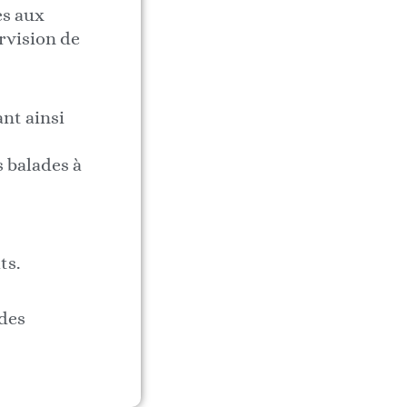
es aux
rvision de
ant ainsi
s balades à
ts.
 des