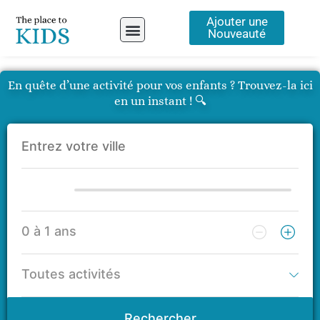
Aller
Ajouter une
au
Nouveauté
contenu
A propos
En quête d’une activité pour vos enfants ? Trouvez-la ici
en un instant ! 🔍
Rechercher