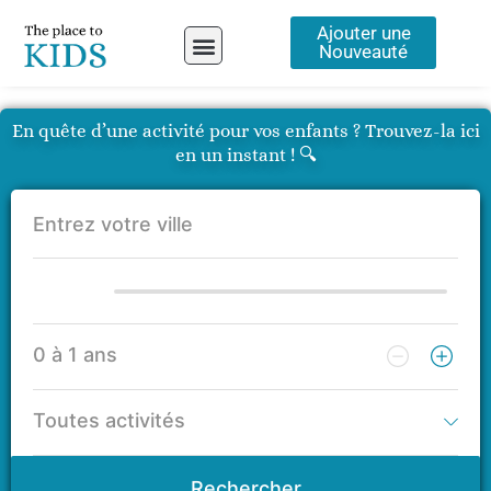
Aller
Ajouter une
au
Nouveauté
contenu
A propos
En quête d’une activité pour vos enfants ? Trouvez-la ici
en un instant ! 🔍
Rechercher