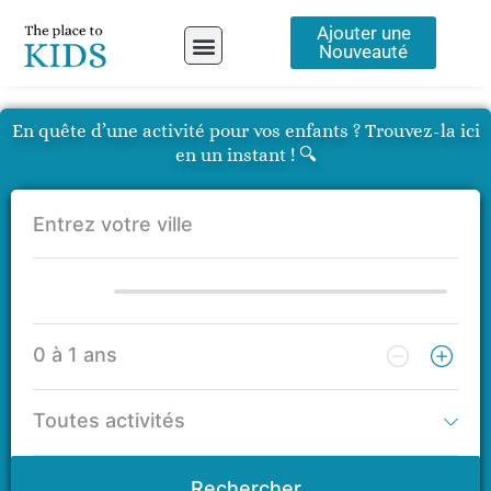
Aller
Ajouter une
au
Nouveauté
contenu
A propos
En quête d’une activité pour vos enfants ? Trouvez-la ici
en un instant ! 🔍
Rechercher