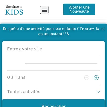
Aller
Ajouter une
au
Nouveauté
contenu
A propos
En quête d’une activité pour vos enfants ? Trouvez-la ici
en un instant ! 🔍
Rechercher