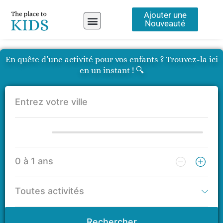
Aller
Ajouter une
au
Nouveauté
contenu
A propos
En quête d’une activité pour vos enfants ? Trouvez-la ici
en un instant ! 🔍
Rechercher