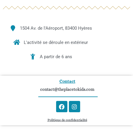
1504 Av. de l'Aéroport, 83400 Hyères
L'activité se déroule en extérieur
A partir de 6 ans
Contact
contact@theplacetokids.com
F
I
a
n
c
s
Politique de confidentialité
e
t
b
a