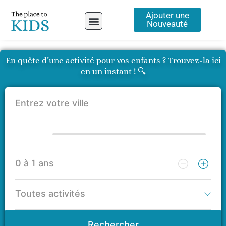
Aller
Ajouter une
au
Nouveauté
contenu
A propos
En quête d’une activité pour vos enfants ? Trouvez-la ici
en un instant ! 🔍
Rechercher