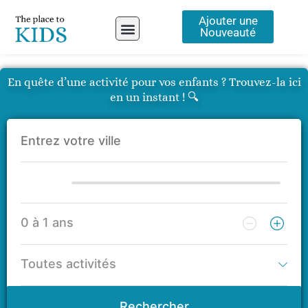
Aller
Ajouter une
au
Nouveauté
contenu
A propos
En quête d’une activité pour vos enfants ? Trouvez-la ici
en un instant ! 🔍
Rechercher