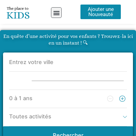
Aller
Ajouter une
au
Nouveauté
contenu
A propos
En quête d’une activité pour vos enfants ? Trouvez-la ici
en un instant ! 🔍
Rechercher