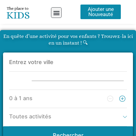
Aller
Ajouter une
au
Nouveauté
contenu
A propos
En quête d’une activité pour vos enfants ? Trouvez-la ici
en un instant ! 🔍
Rechercher