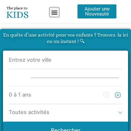
Aller
Ajouter une
au
Nouveauté
contenu
A propos
En quête d’une activité pour vos enfants ? Trouvez-la ici
en un instant ! 🔍
Rechercher