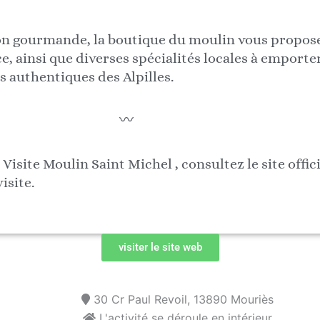
n gourmande, la boutique du moulin vous propose 
ce, ainsi que diverses spécialités locales à emporte
s authentiques des Alpilles.
〰️
Visite Moulin Saint Michel , consultez le site offic
isite.
visiter le site web
30 Cr Paul Revoil, 13890 Mouriès
L'activité se déroule en intérieur