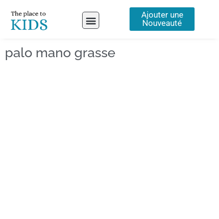
Aller
Ajouter une
au
Nouveauté
contenu
A propos
palo mano grasse