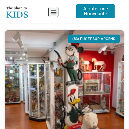
Aller
Ajouter une
au
Nouveauté
contenu
A propos
(83) PUGET-SUR-ARGENS