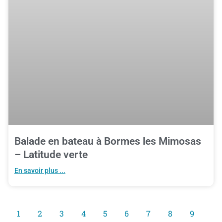
Balade en bateau à Bormes les Mimosas
– Latitude verte
En savoir plus ...
1
2
3
4
5
6
7
8
9